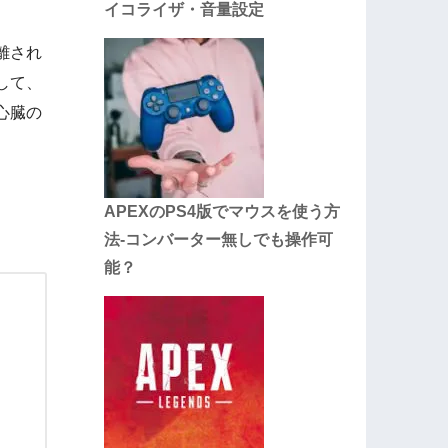
イコライザ・音量設定
離され
して、
心臓の
APEXのPS4版でマウスを使う方
法-コンバーター無しでも操作可
能？