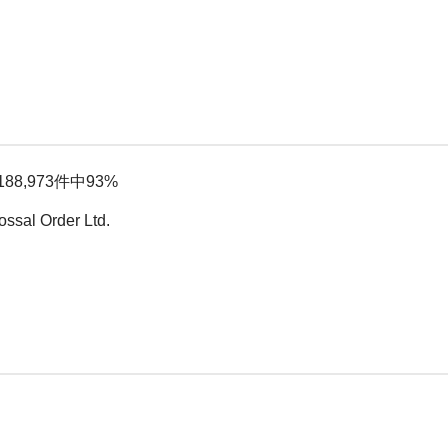
8,973件中93%
sal Order Ltd.