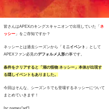
皆さんはAPEXのキングスキャニオンで出現していた「
ネ
ッシー
」をご存知ですか？
ネッシーとは過去シーズンから「
ミニイベント
」として
APEXファン必見の
デフォルメ人形
の事です。
条件をクリアすると「湖の怪物 ネッシー」本体が出現す
る隠しイベントもありました。
今回はそんな、シーズン５でも登場するネッシーについて
まとめていきます！
[sc name=”ad”]