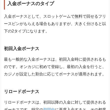
入金ボーナスのタイプ
入金ボーナスとして、スロットゲームで無料で回せるフリ
ースピンがもらえる場合もありますが、大きく分けると以
下の2タイプになります。
初回入金ボーナス
最も一般的な入金ボーナスは、初回入金時に提供されるも
のです。オンカジに初めて登録し、最初の入金を行うと、
カジノが設定した割合に応じてボーナスが適用されます。
リロードボーナス
リロードボーナスは、初回以降の入金に対して提供される
ボーナスです。特定の
期間中
に再度入金すると、その都度