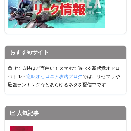
おすすめサイト
負けてる時ほど面白い！スマホで遊べる新感覚オセロ
バトル・
逆転オセロニア攻略ブログ
では、リセマラや
最強ランキングなどあらゆるネタを配信中です！
人気記事