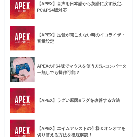
【APEX】音声を日本語から英語に戻す設定-
PC&PS4版対応
【APEX】足音が聞こえない時のイコライザ・
音量設定
APEXのPS4版でマウスを使う方法-コンバータ
ー無しでも操作可能？
【APEX】ラグい原因&ラグを改善する方法
【APEX】エイムアシストの仕様＆オンオフを
切り替える方法を徹底解説！