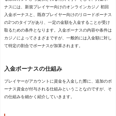
ナスには、新規プレイヤー向けのオンラインカジノ 初回
入金ボーナスと、既存プレイヤー向けのリロードボーナス
の2つのタイプがあり、一定の金額を入金することが受け
取るための条件となります。入金ボーナスの内容や条件は
カジノによってさまざまですが、一般的には入金額に対し
て特定の割合でボーナスが加算されます。
入金ボーナスの仕組み
プレイヤーがアカウントに資金を入金した際に、追加のボ
ーナス資金が付与される仕組みということなのですが、そ
の仕組みを細かく紹介していきます。