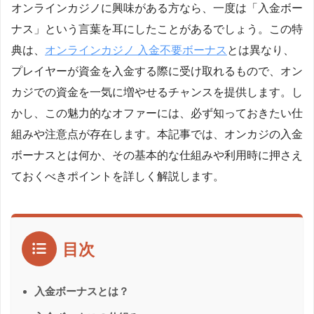
オンラインカジノに興味がある方なら、一度は「入金ボー
ナス」という言葉を耳にしたことがあるでしょう。この特
典は、
オンラインカジノ 入金不要ボーナス
とは異なり、
プレイヤーが資金を入金する際に受け取れるもので、オン
カジでの資金を一気に増やせるチャンスを提供します。し
かし、この魅力的なオファーには、必ず知っておきたい仕
組みや注意点が存在します。本記事では、オンカジの入金
ボーナスとは何か、その基本的な仕組みや利用時に押さえ
ておくべきポイントを詳しく解説します。
目次
入金ボーナスとは？