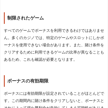
制限されたゲーム
すべてのゲームでボーナスを利用できるわけではありませ
ん。多くのカジノでは、特定のゲームやスロットにしかボ
ーナスを使用できない場合があります。また、賭け条件を
クリアするために利用できるゲームの比率が異なることも
あるため、これも確認が必要となります。
ボーナスの有効期限
ボーナスには有効期限が設定されていることがほとんどで
す。この期間内に賭け条件をクリアしないと、ボーナスと
それによって得た勝利金が失効してしまう可能性がありま