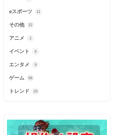
eスポーツ
11
その他
32
アニメ
2
イベント
6
エンタメ
9
ゲーム
98
トレンド
20