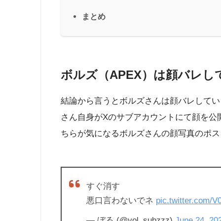
まとめ
ボルズ（APEX）は顔バレし
結論から言うとボルズさんは顔バレしてい
さん自身がXのサブアカウントにて顔を公
ちらが気になるボルズさんの顔写真のポス
すぐ消す
悪口言わないでネ
pic.twitter.com/
— ぼる (@vol_subzzz)
June 24, 20