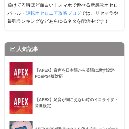
負けてる時ほど面白い！スマホで遊べる新感覚オセロ
バトル・
逆転オセロニア攻略ブログ
では、リセマラや
最強ランキングなどあらゆるネタを配信中です！
人気記事
【APEX】音声を日本語から英語に戻す設定-
PC&PS4版対応
【APEX】足音が聞こえない時のイコライザ・
音量設定
APEXのPS4版でマウスを使う方法-コンバータ